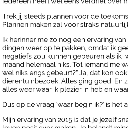
Iedereen heeft wel eens verdriet over het
Trek jij steeds plannen voor de toekoms
Plannen maken zal voor straks natuurlij
Ik herinner me zo nog een ervaring van
dingen weer op te pakken, omdat ik gee
negatiefs zou kunnen gebeuren als ik 
maand helemaal niks. Tot iemand me wa
wel niks engs gebeurt?” Ja, dat kon ook.
dierentuinbezoek. Alles ging goed. En 
alles weer waar ik plezier in heb en waar
Dus op de vraag ‘waar begin ik?’ is het a
Mijn ervaring van 2015 is dat je jezelf
leven positiever maken. Je belandt mind