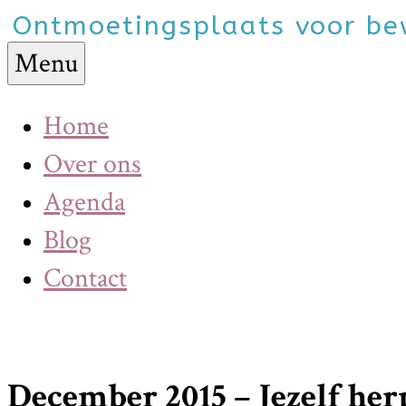
Ga
Ontmoetingsplaats voor b
naar
Menu
de
inhoud
Home
Over ons
Agenda
Blog
Contact
December 2015 – Jezelf he